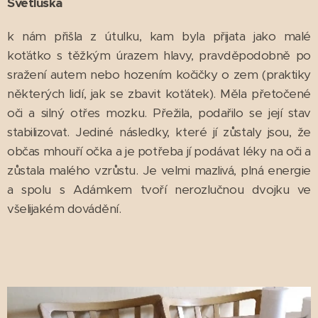
Světluška
k nám přišla z útulku, kam byla přijata jako malé
koťátko s těžkým úrazem hlavy, pravděpodobně po
sražení autem nebo hozením kočičky o zem (praktiky
některých lidí, jak se zbavit koťátek). Měla přetočené
oči a silný otřes mozku. Přežila, podařilo se její stav
stabilizovat. Jediné následky, které jí zůstaly jsou, že
občas mhouří očka a je potřeba jí podávat léky na oči a
zůstala malého vzrůstu. Je velmi mazlivá, plná energie
a spolu s Adámkem tvoří nerozlučnou dvojku ve
všelijakém dovádění.