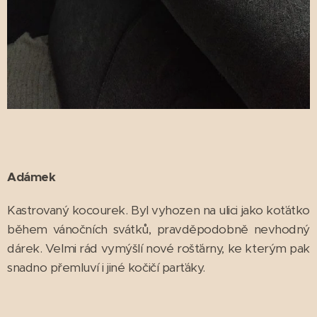
Adámek
Kastrovaný kocourek. Byl vyhozen na ulici jako koťátko
během vánočních svátků, pravděpodobně nevhodný
dárek. Velmi rád vymýšlí nové rošťárny, ke kterým pak
snadno přemluví i jiné kočičí parťáky.