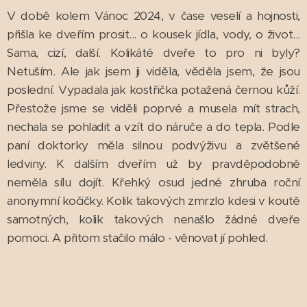
V době kolem Vánoc 2024, v čase veselí a hojnosti,
přišla ke dveřím prosit... o kousek jídla, vody, o život...
Sama, cizí, další. Kolikáté dveře to pro ni byly?
Netuším. Ale jak jsem ji viděla, věděla jsem, že jsou
poslední. Vypadala jak kostřička potažená černou kůží.
Přestože jsme se viděli poprvé a musela mít strach,
nechala se pohladit a vzít do náruče a do tepla. Podle
paní doktorky měla silnou podvýživu a zvětšené
ledviny. K dalším dveřím už by pravděpodobně
neměla sílu dojít. Křehký osud jedné zhruba roční
anonymní kočičky. Kolik takových zmrzlo kdesi v koutě
samotných, kolik takových nenašlo žádné dveře
pomoci. A přitom stačilo málo - věnovat jí pohled.