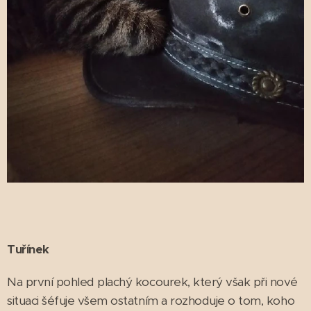
Tuřínek
Na první pohled plachý kocourek, který však při nové
situaci šéfuje všem ostatním a rozhoduje o tom, koho