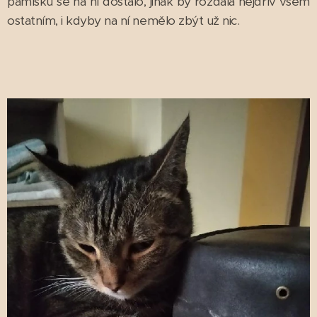
pamlsků se na ní dostalo, jinak by rozdala nejdřív všem
ostatním, i kdyby na ní nemělo zbýt už nic.