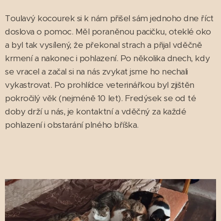
Toulavý kocourek si k nám přišel sám jednoho dne říct
doslova o pomoc. Měl poraněnou pacičku, oteklé oko
a byl tak vysílený, že překonal strach a přijal vděčně
krmení a nakonec i pohlazení. Po několika dnech, kdy
se vracel a začal si na nás zvykat jsme ho nechali
vykastrovat. Po prohlídce veterinářkou byl zjištěn
pokročilý věk (nejméně 10 let). Fredýsek se od té
doby drží u nás, je kontaktní a vděčný za každé
pohlazení i obstarání plného bříška.