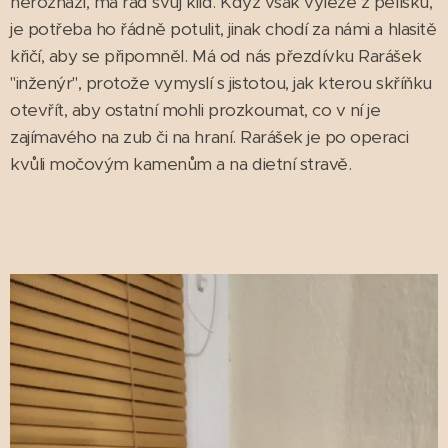
nerozhází, má rád svůj klid. Když však vyleze z pelíšku,
je potřeba ho řádně potulit, jinak chodí za námi a hlasitě
křičí, aby se připomněl. Má od nás přezdívku Rarášek
"inženýr", protože vymyslí s jistotou, jak kterou skříňku
otevřít, aby ostatní mohli prozkoumat, co v ní je
zajímavého na zub či na hraní. Rarášek je po operaci
kvůli močovým kamenům a na dietní stravě.