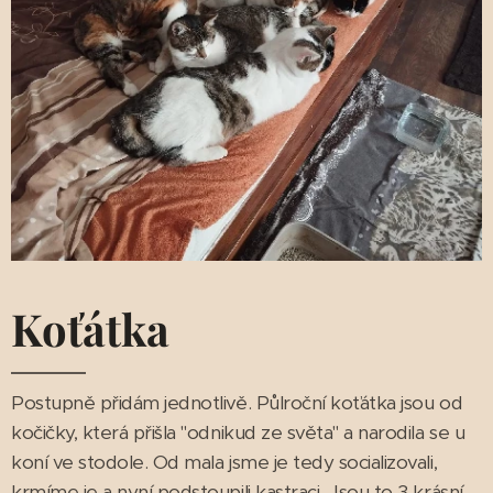
Koťátka
Postupně přidám jednotlivě. Půlroční koťátka jsou od
kočičky, která přišla "odnikud ze světa" a narodila se u
koní ve stodole. Od mala jsme je tedy socializovali,
krmíme je a nyní podstoupili kastraci. Jsou to 3 krásní